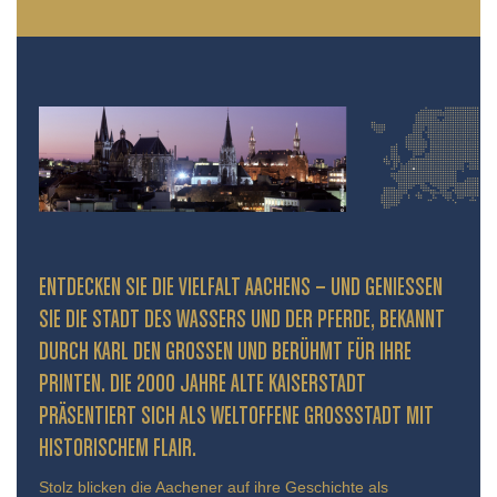
ENTDECKEN SIE DIE VIELFALT AACHENS – UND GENIESSEN S
IE DIE STADT DES WASSERS UND DER PFERDE, BEKANNT D
URCH KARL DEN GROSSEN UND BERÜHMT FÜR IHRE PR
INTEN. DIE 2000 JAHRE ALTE KAISERSTADT PR
ÄSENTIERT SICH ALS WELTOFFENE GROSSSTADT MIT HIS
TORISCHEM FLAIR.
Stolz blicken die Aachener auf ihre Geschichte als