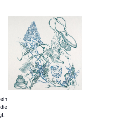
 ein
die
t.