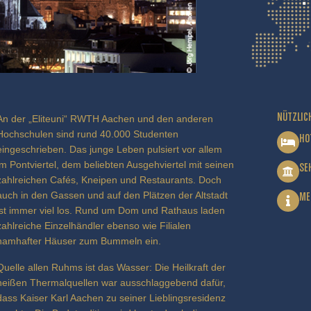
NÜTZLIC
An der „Eliteuni“ RWTH Aachen und den anderen
Hochschulen sind rund 40.000 Studenten
HO
eingeschrieben. Das junge Leben pulsiert vor allem
im Pontviertel, dem beliebten Ausgehviertel mit seinen
SE
zahlreichen Cafés, Kneipen und Restaurants. Doch
auch in den Gassen und auf den Plätzen der Altstadt
ME
ist immer viel los. Rund um Dom und Rathaus laden
zahlreiche Einzelhändler ebenso wie Filialen
namhafter Häuser zum Bummeln ein.
Quelle allen Ruhms ist das Wasser: Die Heilkraft der
heißen Thermalquellen war ausschlaggebend dafür,
dass Kaiser Karl Aachen zu seiner Lieblingsresidenz