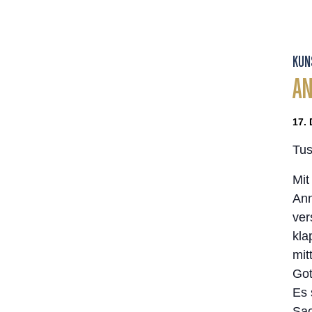
KUN
AN
17. 
Tus
Mit
Ann
ver
kla
mit
Got
Es 
Sac