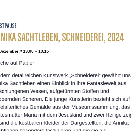
STPAUSE
NIKA SACHTLEBEN, SCHNEIDEREI, 2024
Dezember // 13.00 – 13.15
che auf Papier
 dem detailreichen Kunstwerk „Schneiderei“ gewährt uns
ika Sachtleben einen Einblick in ihre Fantasiewelt aus
schlungenen Wesen, aufgetürmten Stoffen und
ppernden Scheren. Die junge Künstlerin bezieht sich auf
telalterliches Gemälde aus der Museumssammlung, das 
tesmutter Maria mit dem Jesuskind und zwei Heilige zeig
sind die kostbaren Kleider der Dargestellten, die Annika
htleben besonders faszinieren und die sie als