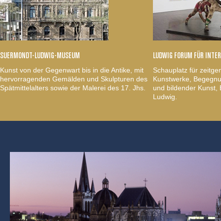
SUERMONDT-LUDWIG-MUSEUM
LUDWIG FORUM FÜR INTE
Kunst von der Gegenwart bis in die Antike, mit
Schauplatz für zeitge
hervorragenden Gemälden und Skulpturen des
Kunstwerke, Begegnun
Spätmittelalters sowie der Malerei des 17. Jhs.
und bildender Kunst
Ludwig.