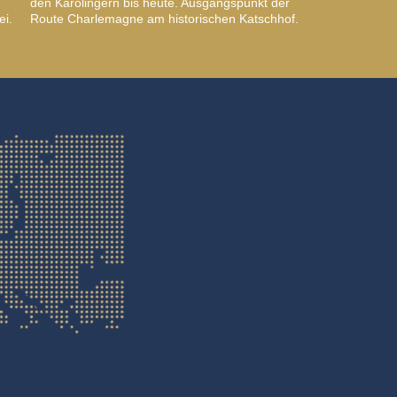
den Karolingern bis heute. Ausgangspunkt der
ei.
Route Charlemagne am historischen Katschhof.