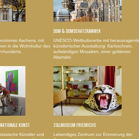
DOM & DOMSCHATZKAMMER
nzimmer Aachens, mit
UNESCO-Weltkulturerbe mit herausragend
ken in die Wohnkultur des
künstlerischer Ausstattung: Karlsschrein,
hrhunderts.
aufwändigen Mosaiken, einer goldenen
Altartafel.
RNATIONALE KUNST
ZOLLMUSEUM FRIEDRICHS
nössische Künstler und
Lebendiges Zentrum zur Erinnerung der