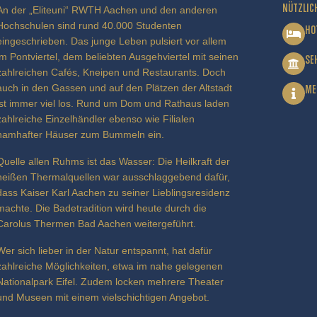
NÜTZLIC
An der „Eliteuni“ RWTH Aachen und den anderen
Hochschulen sind rund 40.000 Studenten
HO
eingeschrieben. Das junge Leben pulsiert vor allem
im Pontviertel, dem beliebten Ausgehviertel mit seinen
SE
zahlreichen Cafés, Kneipen und Restaurants. Doch
auch in den Gassen und auf den Plätzen der Altstadt
ME
ist immer viel los. Rund um Dom und Rathaus laden
zahlreiche Einzelhändler ebenso wie Filialen
namhafter Häuser zum Bummeln ein.
Quelle allen Ruhms ist das Wasser: Die Heilkraft der
heißen Thermalquellen war ausschlaggebend dafür,
dass Kaiser Karl Aachen zu seiner Lieblingsresidenz
machte. Die Badetradition wird heute durch die
Carolus Thermen Bad Aachen weitergeführt.
Wer sich lieber in der Natur entspannt, hat dafür
zahlreiche Möglichkeiten, etwa im nahe gelegenen
Nationalpark Eifel. Zudem locken mehrere Theater
und Museen mit einem vielschichtigen Angebot.