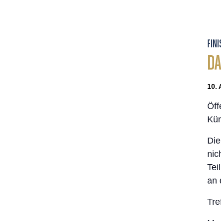
FIN
DA
10. 
Öff
Kün
Die
nic
Tei
an 
Tre