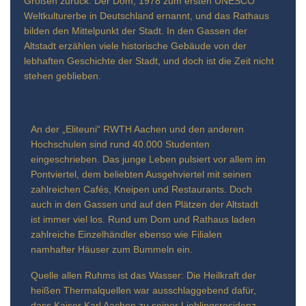
Großen zurück. Der Dom, 1978 zum ersten UNESCO
Weltkulturerbe in Deutschland ernannt, und das Rathaus
bilden den Mittelpunkt der Stadt. In den Gassen der
Altstadt erzählen viele historische Gebäude von der
lebhaften Geschichte der Stadt, und doch ist die Zeit nicht
stehen geblieben.
An der „Eliteuni“ RWTH Aachen und den anderen
Hochschulen sind rund 40.000 Studenten
eingeschrieben. Das junge Leben pulsiert vor allem im
Pontviertel, dem beliebten Ausgehviertel mit seinen
zahlreichen Cafés, Kneipen und Restaurants. Doch
auch in den Gassen und auf den Plätzen der Altstadt
ist immer viel los. Rund um Dom und Rathaus laden
zahlreiche Einzelhändler ebenso wie Filialen
namhafter Häuser zum Bummeln ein.
Quelle allen Ruhms ist das Wasser: Die Heilkraft der
heißen Thermalquellen war ausschlaggebend dafür,
dass Kaiser Karl Aachen zu seiner Lieblingsresidenz