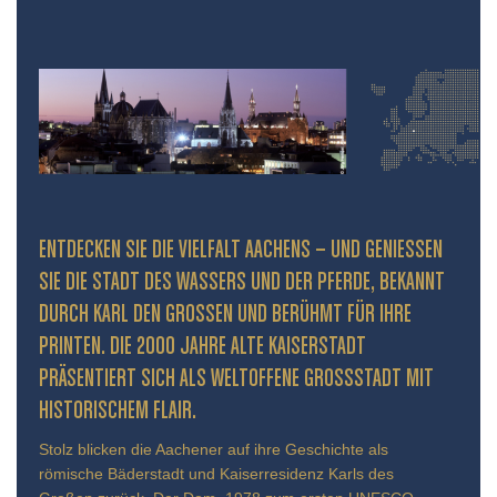
ENTDECKEN SIE DIE VIELFALT AACHENS – UND GENIESSEN S
IE DIE STADT DES WASSERS UND DER PFERDE, BEKANNT D
URCH KARL DEN GROSSEN UND BERÜHMT FÜR IHRE PR
INTEN. DIE 2000 JAHRE ALTE KAISERSTADT PR
ÄSENTIERT SICH ALS WELTOFFENE GROSSSTADT MIT HIS
TORISCHEM FLAIR.
Stolz blicken die Aachener auf ihre Geschichte als
römische Bäderstadt und Kaiserresidenz Karls des