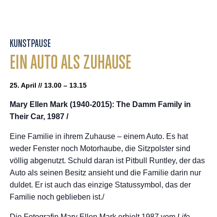
KUNSTPAUSE
EIN AUTO ALS ZUHAUSE
25. April // 13.00 – 13.15
Mary Ellen Mark (1940-2015):
The Damm Family
in
Their Car, 1987 /
Eine Familie in ihrem Zuhause – einem Auto. Es hat
weder Fenster noch Motorhaube, die Sitzpolster sind
völlig abgenutzt. Schuld daran ist Pitbull Runtley, der das
Auto als seinen Besitz ansieht und die Familie darin nur
duldet. Er ist auch das einzige Statussymbol, das der
Familie noch geblieben ist./
Die Fotografin Mary Ellen Mark erhielt 1987 vom
Life