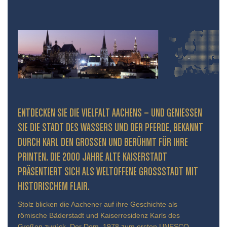
ENTDECKEN SIE DIE VIELFALT AACHENS – UND GENIESSEN S
IE DIE STADT DES WASSERS UND DER PFERDE, BEKANNT D
URCH KARL DEN GROSSEN UND BERÜHMT FÜR IHRE PR
INTEN. DIE 2000 JAHRE ALTE KAISERSTADT PR
ÄSENTIERT SICH ALS WELTOFFENE GROSSSTADT MIT HIS
TORISCHEM FLAIR.
Stolz blicken die Aachener auf ihre Geschichte als
römische Bäderstadt und Kaiserresidenz Karls des
Großen zurück. Der Dom, 1978 zum ersten UNESCO