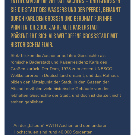
ENTDECKEN SIE DIE VIELFALT AACHENS – UND GENIESSEN S
IE DIE STADT DES WASSERS UND DER PFERDE, BEKANNT D
URCH KARL DEN GROSSEN UND BERÜHMT FÜR IHRE PR
INTEN. DIE 2000 JAHRE ALTE KAISERSTADT PR
ÄSENTIERT SICH ALS WELTOFFENE GROSSSTADT MIT HIS
TORISCHEM FLAIR.
Stolz blicken die Aachener auf ihre Geschichte als
römische Bäderstadt und Kaiserresidenz Karls des
Großen zurück. Der Dom, 1978 zum ersten UNESCO
Weltkulturerbe in Deutschland ernannt, und das Rathaus
bilden den Mittelpunkt der Stadt. In den Gassen der
Altstadt erzählen viele historische Gebäude von der
lebhaften Geschichte der Stadt, und doch ist die Zeit nicht
stehen geblieben.
An der „Eliteuni“ RWTH Aachen und den anderen
Hochschulen sind rund 40.000 Studenten