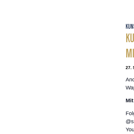
KUN
KU
M
27. 
Ano
Wap
Mit
Fol
@su
You