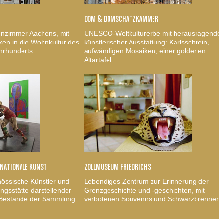
DOM & DOMSCHATZKAMMER
nzimmer Aachens, mit
UNESCO-Weltkulturerbe mit herausragend
ken in die Wohnkultur des
künstlerischer Ausstattung: Karlsschrein,
hrhunderts.
aufwändigen Mosaiken, einer goldenen
Altartafel.
RNATIONALE KUNST
ZOLLMUSEUM FRIEDRICHS
nössische Künstler und
Lebendiges Zentrum zur Erinnerung der
gsstätte darstellender
Grenzgeschichte und -geschichten, mit
, Bestände der Sammlung
verbotenen Souvenirs und Schwarzbrenner