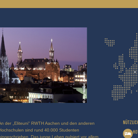
NÜTZLIC
An der „Eliteuni“ RWTH Aachen und den anderen
Hochschulen sind rund 40.000 Studenten
HO
eingeschrieben. Das junge Leben pulsiert vor allem