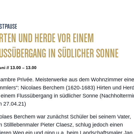
STPAUSE
RTEN UND HERDE VOR EINEM
USSÜBERGANG IN SÜDLICHER SONNE
uni // 13.00 – 13.00
ambre Privée. Meisterwerke aus dem Wohnzimmer ein
mlers“: Nicolaes Berchem (1620-1683) Hirten und Her
 einem Flussübergang in südlicher Sonne (Nachholtermi
 27.04.21)
olaes Berchem war zunächst Schüler bei seinem Vater,
 Stilllebenmaler Pieter Claesz, schlug jedoch einen
eren Weg ein und ging u.a. beim Landschaftsmaler Jan