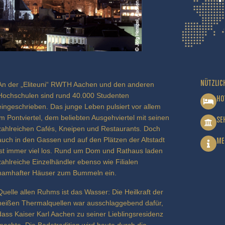
NÜTZLIC
An der „Eliteuni“ RWTH Aachen und den anderen
Hochschulen sind rund 40.000 Studenten
HO
eingeschrieben. Das junge Leben pulsiert vor allem
im Pontviertel, dem beliebten Ausgehviertel mit seinen
SE
zahlreichen Cafés, Kneipen und Restaurants. Doch
auch in den Gassen und auf den Plätzen der Altstadt
ME
ist immer viel los. Rund um Dom und Rathaus laden
zahlreiche Einzelhändler ebenso wie Filialen
namhafter Häuser zum Bummeln ein.
Quelle allen Ruhms ist das Wasser: Die Heilkraft der
heißen Thermalquellen war ausschlaggebend dafür,
dass Kaiser Karl Aachen zu seiner Lieblingsresidenz
machte. Die Badetradition wird heute durch die