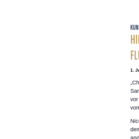
KUN
HI
FL
1. J
„Ch
Sam
vor
vom
Nic
dem
and