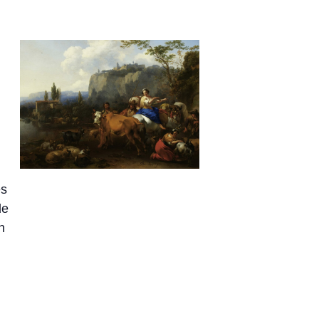
es
de
n