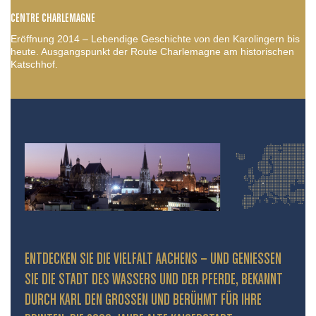
CENTRE CHARLEMAGNE
Eröffnung 2014 – Lebendige Geschichte von den Karolingern bis
heute. Ausgangspunkt der Route Charlemagne am historischen
Katschhof.
ENTDECKEN SIE DIE VIELFALT AACHENS – UND GENIESSEN S
IE DIE STADT DES WASSERS UND DER PFERDE, BEKANNT D
URCH KARL DEN GROSSEN UND BERÜHMT FÜR IHRE PR