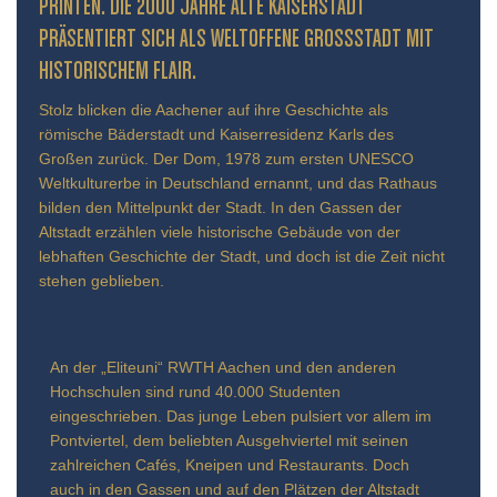
INTEN. DIE 2000 JAHRE ALTE KAISERSTADT PR
ÄSENTIERT SICH ALS WELTOFFENE GROSSSTADT MIT HIS
TORISCHEM FLAIR.
Stolz blicken die Aachener auf ihre Geschichte als
römische Bäderstadt und Kaiserresidenz Karls des
Großen zurück. Der Dom, 1978 zum ersten UNESCO
Weltkulturerbe in Deutschland ernannt, und das Rathaus
bilden den Mittelpunkt der Stadt. In den Gassen der
Altstadt erzählen viele historische Gebäude von der
lebhaften Geschichte der Stadt, und doch ist die Zeit nicht
stehen geblieben.
An der „Eliteuni“ RWTH Aachen und den anderen
Hochschulen sind rund 40.000 Studenten
eingeschrieben. Das junge Leben pulsiert vor allem im
Pontviertel, dem beliebten Ausgehviertel mit seinen
zahlreichen Cafés, Kneipen und Restaurants. Doch
auch in den Gassen und auf den Plätzen der Altstadt