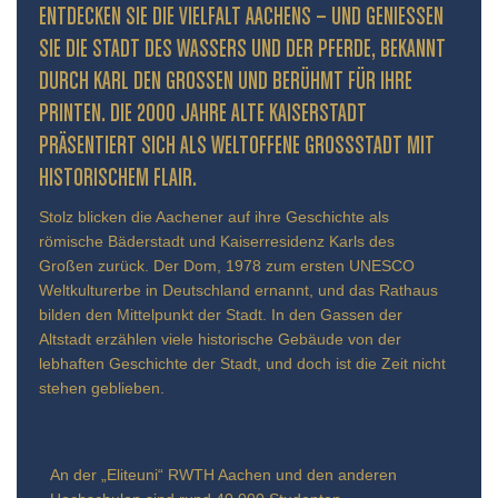
ENTDECKEN SIE DIE VIELFALT AACHENS – UND GENIESSEN S
IE DIE STADT DES WASSERS UND DER PFERDE, BEKANNT D
URCH KARL DEN GROSSEN UND BERÜHMT FÜR IHRE PR
INTEN. DIE 2000 JAHRE ALTE KAISERSTADT PR
ÄSENTIERT SICH ALS WELTOFFENE GROSSSTADT MIT HIS
TORISCHEM FLAIR.
Stolz blicken die Aachener auf ihre Geschichte als
römische Bäderstadt und Kaiserresidenz Karls des
Großen zurück. Der Dom, 1978 zum ersten UNESCO
Weltkulturerbe in Deutschland ernannt, und das Rathaus
bilden den Mittelpunkt der Stadt. In den Gassen der
Altstadt erzählen viele historische Gebäude von der
lebhaften Geschichte der Stadt, und doch ist die Zeit nicht
stehen geblieben.
An der „Eliteuni“ RWTH Aachen und den anderen