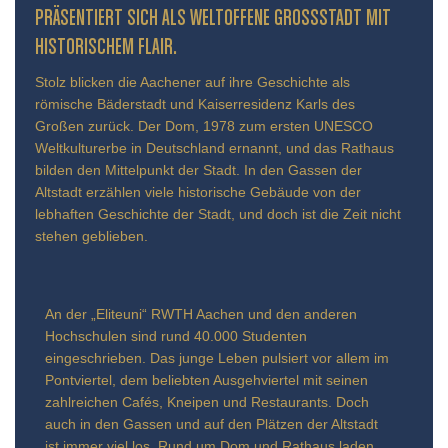
ÄSENTIERT SICH ALS WELTOFFENE GROSSSTADT MIT HIS
TORISCHEM FLAIR.
Stolz blicken die Aachener auf ihre Geschichte als
römische Bäderstadt und Kaiserresidenz Karls des
Großen zurück. Der Dom, 1978 zum ersten UNESCO
Weltkulturerbe in Deutschland ernannt, und das Rathaus
bilden den Mittelpunkt der Stadt. In den Gassen der
Altstadt erzählen viele historische Gebäude von der
lebhaften Geschichte der Stadt, und doch ist die Zeit nicht
stehen geblieben.
An der „Eliteuni“ RWTH Aachen und den anderen
Hochschulen sind rund 40.000 Studenten
eingeschrieben. Das junge Leben pulsiert vor allem im
Pontviertel, dem beliebten Ausgehviertel mit seinen
zahlreichen Cafés, Kneipen und Restaurants. Doch
auch in den Gassen und auf den Plätzen der Altstadt
ist immer viel los. Rund um Dom und Rathaus laden