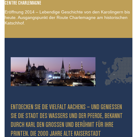
CENTRE CHARLEMAGNE
Eröffnung 2014 – Lebendige Geschichte von den Karolingern bis
heute. Ausgangspunkt der Route Charlemagne am historischen
Katschhof.
ENTDECKEN SIE DIE VIELFALT AACHENS – UND GENIESSEN S
IE DIE STADT DES WASSERS UND DER PFERDE, BEKANNT D
URCH KARL DEN GROSSEN UND BERÜHMT FÜR IHRE PR
INTEN. DIE 2000 JAHRE ALTE KAISERSTADT PR