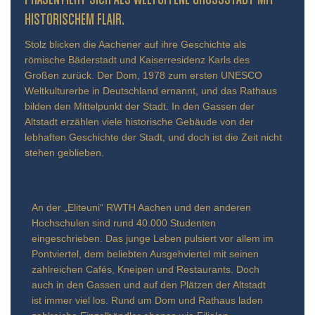
ÄSENTIERT SICH ALS WELTOFFENE GROSSSTADT MIT HIS
TORISCHEM FLAIR.
Stolz blicken die Aachener auf ihre Geschichte als
römische Bäderstadt und Kaiserresidenz Karls des
Großen zurück. Der Dom, 1978 zum ersten UNESCO
Weltkulturerbe in Deutschland ernannt, und das Rathaus
bilden den Mittelpunkt der Stadt. In den Gassen der
Altstadt erzählen viele historische Gebäude von der
lebhaften Geschichte der Stadt, und doch ist die Zeit nicht
stehen geblieben.
An der „Eliteuni“ RWTH Aachen und den anderen
Hochschulen sind rund 40.000 Studenten
eingeschrieben. Das junge Leben pulsiert vor allem im
Pontviertel, dem beliebten Ausgehviertel mit seinen
zahlreichen Cafés, Kneipen und Restaurants. Doch
auch in den Gassen und auf den Plätzen der Altstadt
ist immer viel los. Rund um Dom und Rathaus laden