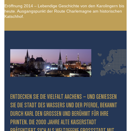
Eröffnung 2014 – Lebendige Geschichte von den Karolingern bis
heute. Ausgangspunkt der Route Charlemagne am historischen
Katschhof.
ENTDECKEN SIE DIE VIELFALT AACHENS – UND GENIESSEN S
IE DIE STADT DES WASSERS UND DER PFERDE, BEKANNT D
URCH KARL DEN GROSSEN UND BERÜHMT FÜR IHRE PR
INTEN. DIE 2000 JAHRE ALTE KAISERSTADT PR