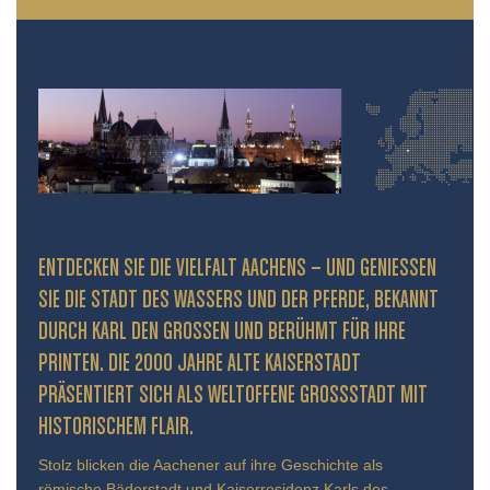
ENTDECKEN SIE DIE VIELFALT AACHENS – UND GENIESSEN S
IE DIE STADT DES WASSERS UND DER PFERDE, BEKANNT D
URCH KARL DEN GROSSEN UND BERÜHMT FÜR IHRE PR
INTEN. DIE 2000 JAHRE ALTE KAISERSTADT PR
ÄSENTIERT SICH ALS WELTOFFENE GROSSSTADT MIT HIS
TORISCHEM FLAIR.
Stolz blicken die Aachener auf ihre Geschichte als
römische Bäderstadt und Kaiserresidenz Karls des