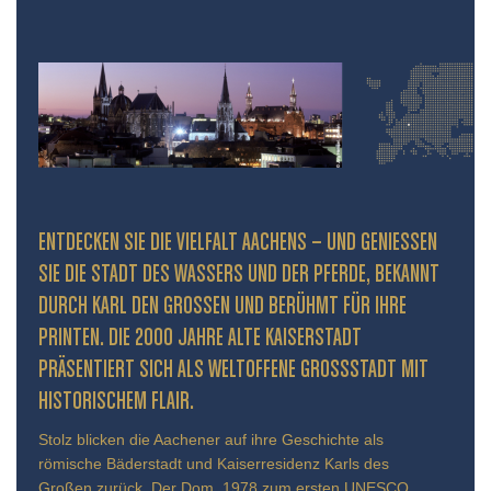
ENTDECKEN SIE DIE VIELFALT AACHENS – UND GENIESSEN S
IE DIE STADT DES WASSERS UND DER PFERDE, BEKANNT D
URCH KARL DEN GROSSEN UND BERÜHMT FÜR IHRE PR
INTEN. DIE 2000 JAHRE ALTE KAISERSTADT PR
ÄSENTIERT SICH ALS WELTOFFENE GROSSSTADT MIT HIS
TORISCHEM FLAIR.
Stolz blicken die Aachener auf ihre Geschichte als
römische Bäderstadt und Kaiserresidenz Karls des
Großen zurück. Der Dom, 1978 zum ersten UNESCO