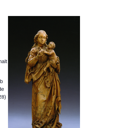
alt
rb
de
28)