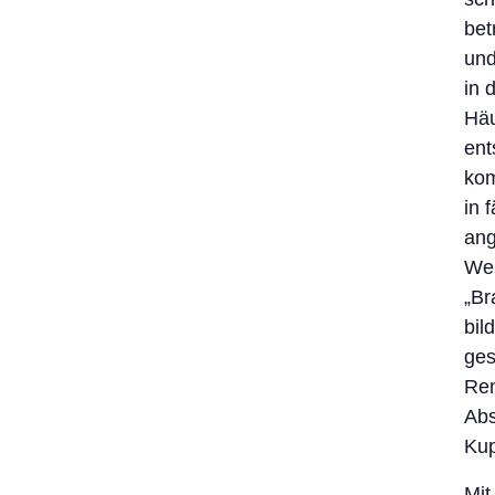
bet
und
in 
Häu
ent
kom
in 
ang
Wer
„Br
bil
ges
Ren
Abs
Kup
Mit