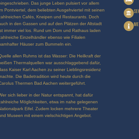
eingeschrieben. Das junge Leben pulsiert vor allem
im Pontviertel, dem beliebten Ausgehviertel mit seinen
SE
zahlreichen Cafés, Kneipen und Restaurants. Doch
auch in den Gassen und auf den Plätzen der Altstadt
ME
ist immer viel los. Rund um Dom und Rathaus laden
zahlreiche Einzelhändler ebenso wie Filialen
namhafter Häuser zum Bummeln ein.
Quelle allen Ruhms ist das Wasser: Die Heilkraft der
heißen Thermalquellen war ausschlaggebend dafür,
dass Kaiser Karl Aachen zu seiner Lieblingsresidenz
machte. Die Badetradition wird heute durch die
Carolus Thermen Bad Aachen weitergeführt.
Wer sich lieber in der Natur entspannt, hat dafür
zahlreiche Möglichkeiten, etwa im nahe gelegenen
Nationalpark Eifel. Zudem locken mehrere Theater
und Museen mit einem vielschichtigen Angebot.