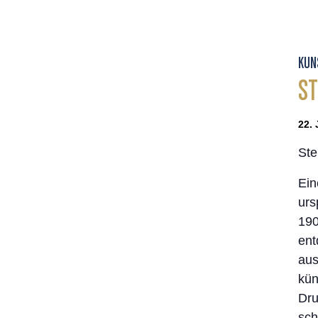
KUN
ST
22. 
Ste
Ein
urs
190
ent
aus
kün
Dru
sch