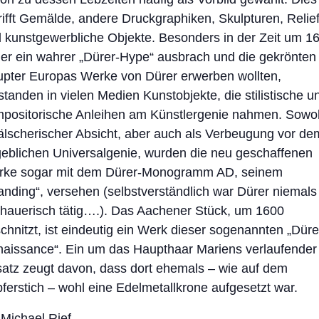
rifft Gemälde, andere Druckgraphiken, Skulpturen, Relie
 kunstgewerbliche Objekte. Besonders in der Zeit um 1
der ein wahrer „Dürer-Hype“ ausbrach und die gekrönten
pter Europas Werke von Dürer erwerben wollten,
standen in vielen Medien Kunstobjekte, die stilistische u
positorische Anleihen am Künstlergenie nahmen. Sowo
fälscherischer Absicht, aber auch als Verbeugung vor de
eblichen Universalgenie, wurden die neu geschaffenen
ke sogar mit dem Dürer-Monogramm AD, seinem
anding“, versehen (selbstverständlich war Dürer niemals
dhauerisch tätig….). Das Aachener Stück, um 1600
chnitzt, ist eindeutig ein Werk dieser sogenannten „Düre
aissance“. Ein um das Haupthaar Mariens verlaufender
atz zeugt davon, dass dort ehemals – wie auf dem
ferstich – wohl eine Edelmetallkrone aufgesetzt war.
 Michael Rief