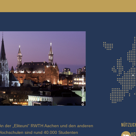
NÜTZLIC
An der „Eliteuni“ RWTH Aachen und den anderen
Hochschulen sind rund 40.000 Studenten
HO