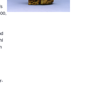
fs
600,
nd
hl
m
r-