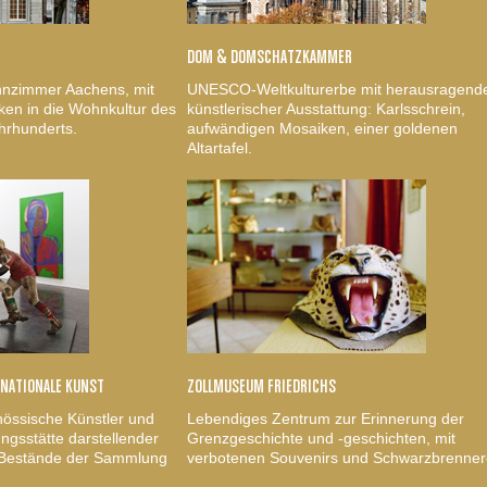
DOM & DOMSCHATZKAMMER
nzimmer Aachens, mit
UNESCO-Weltkulturerbe mit herausragend
ken in die Wohnkultur des
künstlerischer Ausstattung: Karlsschrein,
hrhunderts.
aufwändigen Mosaiken, einer goldenen
Altartafel.
RNATIONALE KUNST
ZOLLMUSEUM FRIEDRICHS
nössische Künstler und
Lebendiges Zentrum zur Erinnerung der
gsstätte darstellender
Grenzgeschichte und -geschichten, mit
, Bestände der Sammlung
verbotenen Souvenirs und Schwarzbrenner