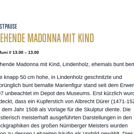
STPAUSE
EHENDE MADONNA MIT KIND
Juni // 13.00 – 13.00
hende Madonna mit Kind, Lindenholz, ehemals bunt bem
e knapp 50 cm hohe, in Lindenholz geschnitzte und
prünglich bunt bemalte Marienfigur stand seit dem Erwe
7 unbeachtet im Depot des Museums. Erst kürzlich wur
deckt, dass ein Kupferstich von Albrecht Dürer (1471-15
 dem Jahr 1508 als Vorlage für die Skulptur diente. Die
stlerisch meisterhaft ausgeführten Darstellungen in den
ckgraphiken des großen Nürnberger Meisters wurden
on zu dessen Lebzeiten häufig als Vorbild gewählt. Dies