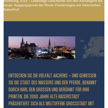
Eröffnung 2014 – Lebendige Geschichte von den Karolingern bis
heute. Ausgangspunkt der Route Charlemagne am historischen
Katschhof.
ENTDECKEN SIE DIE VIELFALT AACHENS – UND GENIESSEN S
IE DIE STADT DES WASSERS UND DER PFERDE, BEKANNT D
URCH KARL DEN GROSSEN UND BERÜHMT FÜR IHRE PR
INTEN. DIE 2000 JAHRE ALTE KAISERSTADT PR
ÄSENTIERT SICH ALS WELTOFFENE GROSSSTADT MIT HIS