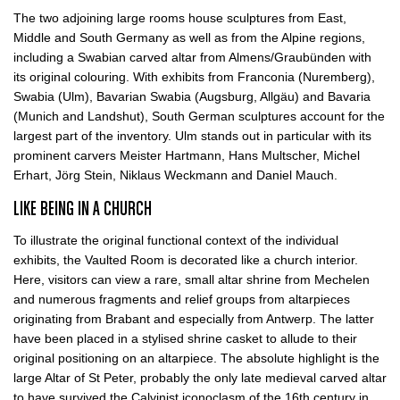
The two adjoining large rooms house sculptures from East,
Middle and South Germany as well as from the Alpine regions,
including a Swabian carved altar from Almens/Graubünden with
its original colouring. With exhibits from Franconia (Nuremberg),
Swabia (Ulm), Bavarian Swabia (Augsburg, Allgäu) and Bavaria
(Munich and Landshut), South German sculptures account for the
largest part of the inventory. Ulm stands out in particular with its
prominent carvers Meister Hartmann, Hans Multscher, Michel
Erhart, Jörg Stein, Niklaus Weckmann and Daniel Mauch.
LIKE BEING IN A CHURCH
To illustrate the original functional context of the individual
exhibits, the Vaulted Room is decorated like a church interior.
Here, visitors can view a rare, small altar shrine from Mechelen
and numerous fragments and relief groups from altarpieces
originating from Brabant and especially from Antwerp. The latter
have been placed in a stylised shrine casket to allude to their
original positioning on an altarpiece. The absolute highlight is the
large Altar of St Peter, probably the only late medieval carved altar
to have survived the Calvinist iconoclasm of the 16th century in