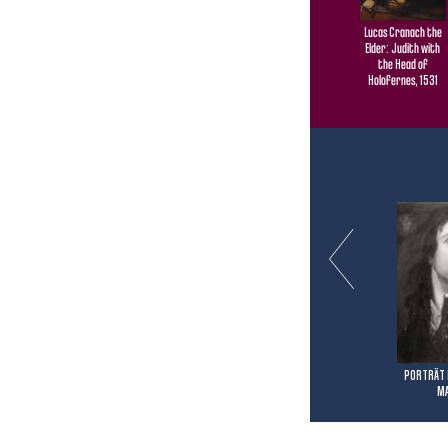
Lucas Cranach the
Elder: Judith with
the Head of
Holofernes, 1531
PORTRÄT 
M