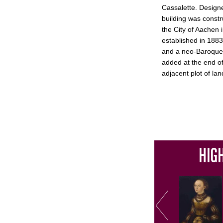
Cassalette. Designe
building was const
the City of Aachen
established in 1883.
and a neo-Baroque s
added at the end o
adjacent plot of lan
HIG