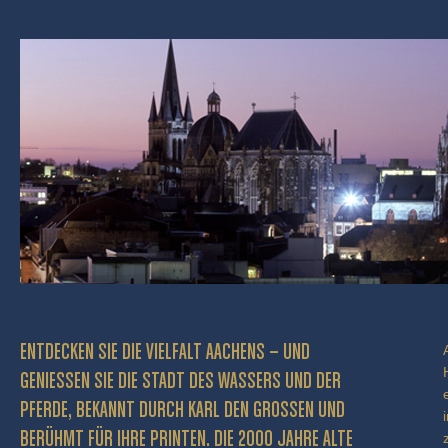
ENTDECKEN SIE DIE VIELFALT AACHENS – UND
GENIESSEN SIE DIE STADT DES WASSERS UND DER P
FERDE, BEKANNT DURCH KARL DEN GROSSEN UND BE
RÜHMT FÜR IHRE PRINTEN. DIE 2000 JAHRE ALTE KA