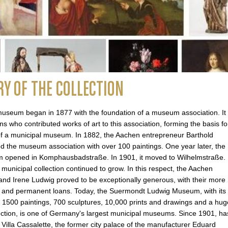
RY OF THE COLLECTION
 museum began in 1877 with the foundation of a museum association. It
ns who contributed works of art to this association, forming the basis fo
of a municipal museum. In 1882, the Aachen entrepreneur Barthold
the museum association with over 100 paintings. One year later, the
opened in Komphausbadstraße. In 1901, it moved to Wilhelmstraße.
 municipal collection continued to grow. In this respect, the Aachen
r and Irene Ludwig proved to be exceptionally generous, with their more
 and permanent loans. Today, the Suermondt Ludwig Museum, with its
d 1500 paintings, 700 sculptures, 10,000 prints and drawings and a hug
lection, is one of Germany's largest municipal museums. Since 1901, ha
Villa Cassalette, the former city palace of the manufacturer Eduard