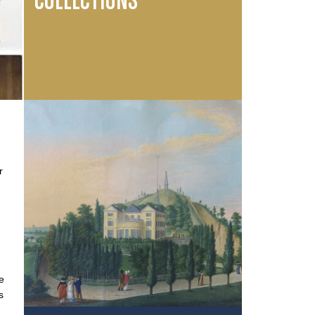
COLLECTIONS
r
e
s