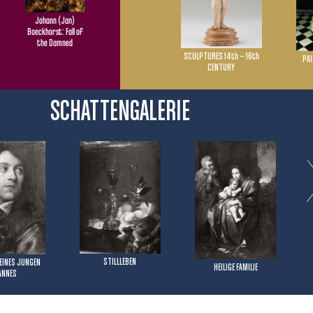
Master of the
Utrecht Female
Johann (Jan)
Head of Stone:
Boeckhorst: Fall of
Lobkowitzer
Saint Dorothea
the Damned
Kaiserpokal
SCULPTURES 14th – 16th
PAI
CENTURY
SCHATTENGALERIE
STILLLEBEN
EINES JUNGEN
HEILIGE FAMILIE
ANNES