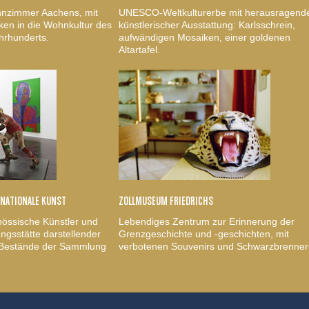
nzimmer Aachens, mit
UNESCO-Weltkulturerbe mit herausragend
ken in die Wohnkultur des
künstlerischer Ausstattung: Karlsschrein,
hrhunderts.
aufwändigen Mosaiken, einer goldenen
Altartafel.
RNATIONALE KUNST
ZOLLMUSEUM FRIEDRICHS
nössische Künstler und
Lebendiges Zentrum zur Erinnerung der
gsstätte darstellender
Grenzgeschichte und -geschichten, mit
, Bestände der Sammlung
verbotenen Souvenirs und Schwarzbrenner