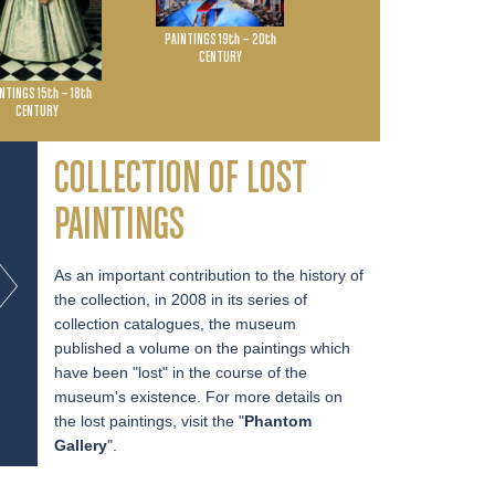
PAINTINGS 19th – 20th
CENTURY
PRINTS AND DRAWINGS
NTINGS 15th – 18th
CENTURY
COLLECTION OF LOST
PAINTINGS
As an important contribution to the history of
the collection, in 2008 in its series of
collection catalogues, the museum
published a volume on the paintings which
have been "lost" in the course of the
museum's existence. For more details on
GEBIRGSLANDSCHAFT IM
MALER MIT GLIEDERPUPPE
MÄRTYRIUM DES HL.
the lost paintings, visit the "
Phantom
HERBSTNEBEL
IM ATELIER
SEBASTIAN
Gallery
".