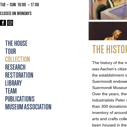
TUE – SUN 10:00 – 17:00
CLOSED ON MONDAYS
THE HOUSE
THE HISTO
TOUR
COLLECTION
The history of the
RESEARCH
was Aachen's citize
RESTORATION
the establishment 
Suermondt endowed 
LIBRARY
Suermondt Museum 
TEAM
Over the years, the
PUBLICATIONS
industrialists Pete
MUSEUM ASSOCIATION
than 300 donations
inventory of aroun
arts and crafts col
been housed in the 