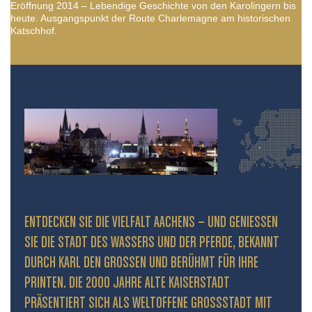
Eröffnung 2014 – Lebendige Geschichte von den Karolingern bis
heute. Ausgangspunkt der Route Charlemagne am historischen
Katschhof.
ENTDECKEN SIE DIE VIELFALT AACHENS – UND GENIESSEN S
IE DIE STADT DES WASSERS UND DER PFERDE, BEKANNT D
URCH KARL DEN GROSSEN UND BERÜHMT FÜR IHRE PR
INTEN. DIE 2000 JAHRE ALTE KAISERSTADT PR
ÄSENTIERT SICH ALS WELTOFFENE GROSSSTADT MIT HIS