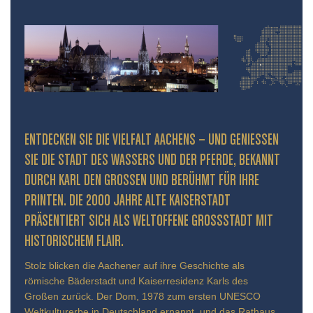
ENTDECKEN SIE DIE VIELFALT AACHENS – UND GENIESSEN S
IE DIE STADT DES WASSERS UND DER PFERDE, BEKANNT D
URCH KARL DEN GROSSEN UND BERÜHMT FÜR IHRE PR
INTEN. DIE 2000 JAHRE ALTE KAISERSTADT PR
ÄSENTIERT SICH ALS WELTOFFENE GROSSSTADT MIT HIS
TORISCHEM FLAIR.
Stolz blicken die Aachener auf ihre Geschichte als
römische Bäderstadt und Kaiserresidenz Karls des
Großen zurück. Der Dom, 1978 zum ersten UNESCO
Weltkulturerbe in Deutschland ernannt, und das Rathaus