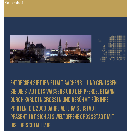
Katschhof.
ENTDECKEN SIE DIE VIELFALT AACHENS – UND GENIESSEN S
IE DIE STADT DES WASSERS UND DER PFERDE, BEKANNT D
URCH KARL DEN GROSSEN UND BERÜHMT FÜR IHRE PR
INTEN. DIE 2000 JAHRE ALTE KAISERSTADT PR
ÄSENTIERT SICH ALS WELTOFFENE GROSSSTADT MIT HIS
TORISCHEM FLAIR.