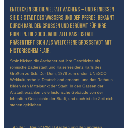
ENTDECKEN SIE DIE VIELFALT AACHENS – UND GENIESSEN S
IE DIE STADT DES WASSERS UND DER PFERDE, BEKANNT D
URCH KARL DEN GROSSEN UND BERÜHMT FÜR IHRE PR
INTEN. DIE 2000 JAHRE ALTE KAISERSTADT PR
ÄSENTIERT SICH ALS WELTOFFENE GROSSSTADT MIT HIS
TORISCHEM FLAIR.
Stolz blicken die Aachener auf ihre Geschichte als
römische Bäderstadt und Kaiserresidenz Karls des
Großen zurück. Der Dom, 1978 zum ersten UNESCO
Weltkulturerbe in Deutschland ernannt, und das Rathaus
bilden den Mittelpunkt der Stadt. In den Gassen der
Altstadt erzählen viele historische Gebäude von der
lebhaften Geschichte der Stadt, und doch ist die Zeit nicht
stehen geblieben.
An der „Eliteuni“ RWTH Aachen und den anderen