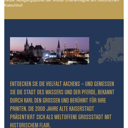
heute. Ausgangspunkt der Route Charlemagne am historischen
Katschhof.
ENTDECKEN SIE DIE VIELFALT AACHENS – UND GENIESSEN S
IE DIE STADT DES WASSERS UND DER PFERDE, BEKANNT D
URCH KARL DEN GROSSEN UND BERÜHMT FÜR IHRE PR
INTEN. DIE 2000 JAHRE ALTE KAISERSTADT PR
ÄSENTIERT SICH ALS WELTOFFENE GROSSSTADT MIT HIS
TORISCHEM FLAIR.