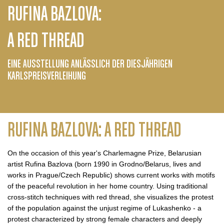
RUFINA BAZLOVA:
A RED THREAD
EINE AUSSTELLUNG ANLÄSSLICH DER DIESJÄHRIGEN
KARLSPREISVERLEIHUNG
RUFINA BAZLOVA: A RED THREAD
On the occasion of this year's Charlemagne Prize, Belarusian
artist Rufina Bazlova (born 1990 in Grodno/Belarus, lives and
works in Prague/Czech Republic) shows current works with motifs
of the peaceful revolution in her home country. Using traditional
cross-stitch techniques with red thread, she visualizes the protest
of the population against the unjust regime of Lukashenko - a
protest characterized by strong female characters and deeply