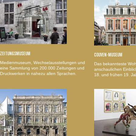
ZEITUNGSMUSEUM
COUVEN-MUSEUM
Medienmuseum, Wechselausstellungen und
Das bekannteste Woh
eine Sammlung von 200.000 Zeitungen und
anschaulichen Einblic
Druckwerken in nahezu allen Sprachen.
18. und frühen 19. Ja