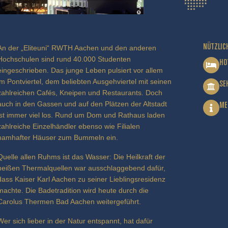
NÜTZLIC
An der „Eliteuni“ RWTH Aachen und den anderen
Hochschulen sind rund 40.000 Studenten
HO
eingeschrieben. Das junge Leben pulsiert vor allem
im Pontviertel, dem beliebten Ausgehviertel mit seinen
SE
zahlreichen Cafés, Kneipen und Restaurants. Doch
auch in den Gassen und auf den Plätzen der Altstadt
ME
ist immer viel los. Rund um Dom und Rathaus laden
zahlreiche Einzelhändler ebenso wie Filialen
namhafter Häuser zum Bummeln ein.
Quelle allen Ruhms ist das Wasser: Die Heilkraft der
heißen Thermalquellen war ausschlaggebend dafür,
dass Kaiser Karl Aachen zu seiner Lieblingsresidenz
machte. Die Badetradition wird heute durch die
Carolus Thermen Bad Aachen weitergeführt.
Wer sich lieber in der Natur entspannt, hat dafür