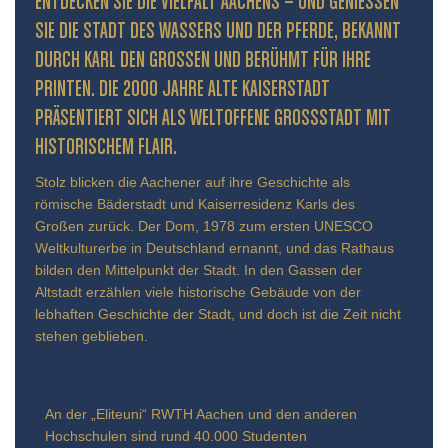
ENTDECKEN SIE DIE VIELFALT AACHENS – UND GENIESSEN S
IE DIE STADT DES WASSERS UND DER PFERDE, BEKANNT D
URCH KARL DEN GROSSEN UND BERÜHMT FÜR IHRE PR
INTEN. DIE 2000 JAHRE ALTE KAISERSTADT PR
ÄSENTIERT SICH ALS WELTOFFENE GROSSSTADT MIT HIS
TORISCHEM FLAIR.
Stolz blicken die Aachener auf ihre Geschichte als
römische Bäderstadt und Kaiserresidenz Karls des
Großen zurück. Der Dom, 1978 zum ersten UNESCO
Weltkulturerbe in Deutschland ernannt, und das Rathaus
bilden den Mittelpunkt der Stadt. In den Gassen der
Altstadt erzählen viele historische Gebäude von der
lebhaften Geschichte der Stadt, und doch ist die Zeit nicht
stehen geblieben.
An der „Eliteuni“ RWTH Aachen und den anderen
Hochschulen sind rund 40.000 Studenten