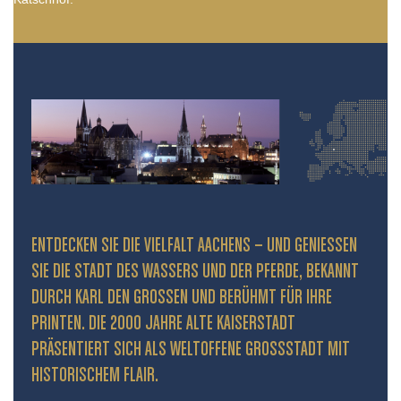
ENTDECKEN SIE DIE VIELFALT AACHENS – UND GENIESSEN S
IE DIE STADT DES WASSERS UND DER PFERDE, BEKANNT D
URCH KARL DEN GROSSEN UND BERÜHMT FÜR IHRE PR
INTEN. DIE 2000 JAHRE ALTE KAISERSTADT PR
ÄSENTIERT SICH ALS WELTOFFENE GROSSSTADT MIT HIS
TORISCHEM FLAIR.