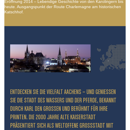
Eröffnung 2014 – Lebendige Geschichte von den Karolingern bis
heute. Ausgangspunkt der Route Charlemagne am historischen
Katschhof.
ENTDECKEN SIE DIE VIELFALT AACHENS – UND GENIESSEN S
IE DIE STADT DES WASSERS UND DER PFERDE, BEKANNT D
URCH KARL DEN GROSSEN UND BERÜHMT FÜR IHRE PR
INTEN. DIE 2000 JAHRE ALTE KAISERSTADT PR
ÄSENTIERT SICH ALS WELTOFFENE GROSSSTADT MIT HIS