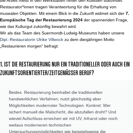
die Arbeit meist in den Werkstätten hinter den Kulissen stattfindet.
Restaurator*innen tragen Verantwortung für die Erhaltung von
musealen Objekten. Mit einem Blick in die Zukunft widmet sich der
7.
Europäische Tag der Restaurierung 2024
der spannenden Frage,
wie das Kulturgut zukünftig bewahrt wird.
Wir als das Team des Suermondt-Ludwig-Museums haben unsere
Dipl.-Restauratorin Ulrike Villwock
zu dem diesjährigen Motto
„Restaurieren morgen“ befragt:
1. IST DIE RESTAURIERUNG NUR EIN TRADITIONELLER ODER AUCH EIN
ZUKUNFTSORIENTIERTER/ZEITGEMÄSSER BERUF?
Beides. Restaurierung beinhaltet die traditionellen
handwerklichen Verfahren; nutzt gleichzeitig aber
Möglichkeiten modernster Technologien. Konkret: Wer
sichert manuell die Malschicht, die abzufallen droht? Und
wieviel Aufschluss erreichen wir mit UV, Infrarot oder noch
weitaus moderneren technischen
Untersuchungsmöglichkeiten wie beispielsweise die