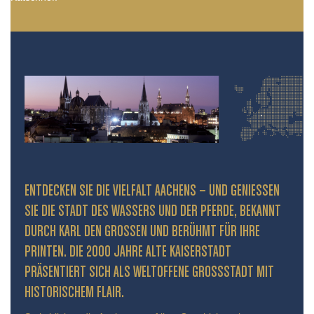
ENTDECKEN SIE DIE VIELFALT AACHENS – UND GENIESSEN S
IE DIE STADT DES WASSERS UND DER PFERDE, BEKANNT D
URCH KARL DEN GROSSEN UND BERÜHMT FÜR IHRE PR
INTEN. DIE 2000 JAHRE ALTE KAISERSTADT PR
ÄSENTIERT SICH ALS WELTOFFENE GROSSSTADT MIT HIS
TORISCHEM FLAIR.