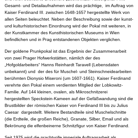
Gesamt- und Detailaufnahmen wird das prächtige, im Auftrag von
Kaiser Ferdinand III. zwischen 1648-1657 hergestellte Werk von
allen Seiten beleuchtet. Neben der Beschreibung sowie der kunst-
und kulturhistorischen Einordnung wird der Pokal mit weiteren, in
der Kunstkammer des Kunsthistorischen Museums in Wien
befindlichen und in Prag entstandenen Objekten verglichen.
Der goldene Prunkpokal ist das Ergebnis der Zusammenarbeit
von zwei Prager Hofwerkstätten, nämlich der des
„Hofgoldarbeiters“ Hanns Reinhardt Taravell (Lebensdaten
unbekannt) und der des für Muschel- und Steinschneidearbeiten
berühmten Dionysio Miseroni (um 1607-1661). Kaiser Ferdinand
verehrte den Pokal einem verdienten Mitglied der Lobkowitz-
Familie. Auf 144 kleinen, ovalen, als Mikroschnitzerei
hergestellten Speckstein-Kameen auf der Gefäßwandung sind die
Brustbilder der römischen Kaiser von Ferdinand III bis zu Julius
Caesar dargestellt. Weitere Bestandteile sind Muschelschnitte
(die Erdteile, die großen Reiche), Granate, Silber, Email und als
Bekrönung die elfenbeinerne Schnitzfigur von Kaiser Ferdinand.
Seit 1975 wird die prachtvolle imperiale Auftragsarbeit als