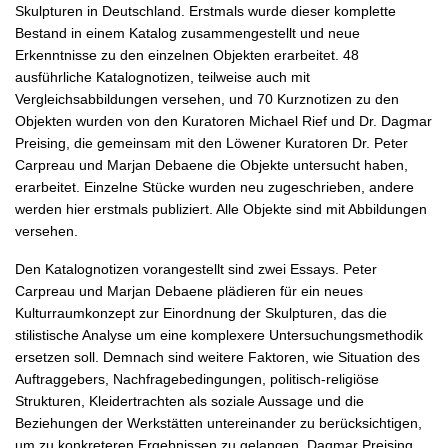
Skulpturen in Deutschland. Erstmals wurde dieser komplette
Bestand in einem Katalog zusammengestellt und neue
Erkenntnisse zu den einzelnen Objekten erarbeitet. 48
ausführliche Katalognotizen, teilweise auch mit
Vergleichsabbildungen versehen, und 70 Kurznotizen zu den
Objekten wurden von den Kuratoren Michael Rief und Dr. Dagmar
Preising, die gemeinsam mit den Löwener Kuratoren Dr. Peter
Carpreau und Marjan Debaene die Objekte untersucht haben,
erarbeitet. Einzelne Stücke wurden neu zugeschrieben, andere
werden hier erstmals publiziert. Alle Objekte sind mit Abbildungen
versehen.
Den Katalognotizen vorangestellt sind zwei Essays. Peter
Carpreau und Marjan Debaene plädieren für ein neues
Kulturraumkonzept zur Einordnung der Skulpturen, das die
stilistische Analyse um eine komplexere Untersuchungsmethodik
ersetzen soll. Demnach sind weitere Faktoren, wie Situation des
Auftraggebers, Nachfragebedingungen, politisch-religiöse
Strukturen, Kleidertrachten als soziale Aussage und die
Beziehungen der Werkstätten untereinander zu berücksichtigen,
um zu konkreteren Ergebnissen zu gelangen. Dagmar Preising