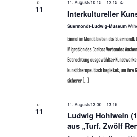
11. August//10.15
–
12.15
Wieder
DI.
11
Interkultureller Ku
Suermondt-Ludwig-Museum
Wilh
Einmal im Monat bieten das Suermondt
Migration des Caritas Verbandes Aache
Betrachtung ausgewählter Kunstwerke d
kunsttherapeutisch begleitet, um ihre G
sicherer […]
11. August//13.00
–
13.15
DI.
11
Ludwig Hohlwein (187
aus „Turf. Zwölf Re