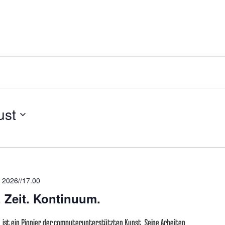
ust
 2026//17.00
 Zeit. Kontinuum.
 ist ein Pionier der computerunterstützten Kunst. Seine Arbeiten