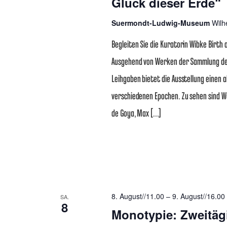
Glück dieser Erde“
Suermondt-Ludwig-Museum
Wilh
Begleiten Sie die Kuratorin Wibke Birth 
Ausgehend von Werken der Sammlung d
Leihgaben bietet die Ausstellung einen
verschiedenen Epochen. Zu sehen sind W
de Goya, Max […]
8. August//11.00
–
9. August//16.00
SA.
8
Monotypie: Zweitä