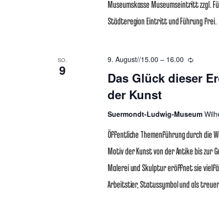
Museumskasse Museumseintritt zzgl. Führ
Städteregion Eintritt und Führung frei.
9. August//15.00
–
16.00
Wiederh
SO.
9
Das Glück dieser Er
der Kunst
Suermondt-Ludwig-Museum
Wilh
Öffentliche Themenführung durch die Wec
Motiv der Kunst von der Antike bis zur
Malerei und Skulptur eröffnet sie vielfä
Arbeitstier, Statussymbol und als treue