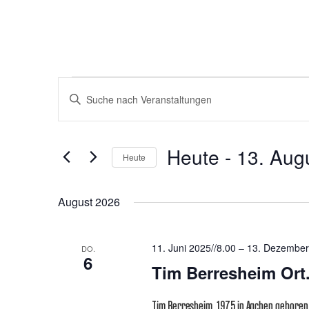
VERANSTALTUNGEN
Bitte
Schlüsselwort
SUCHE
eingeben.
Suche
Heute
 - 
13. Aug
nach
Heute
UND
Veranstaltungen
Datum
Schlüsselwort.
ANSICHTEN,
wählen.
August 2026
NAVIGATION
11. Juni 2025//8.00
–
13. Dezember
DO.
6
Tim Berresheim Ort.
Tim Berresheim, 1975 in Aachen geboren,