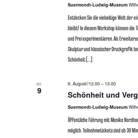
Suermondt-Ludwig-Museum
Wilh
Entdecken Sie die vielseitige Welt der e
bleibt! In diesem Workshop können die 
und frei experimentieren. Als Erweiterun
Skulptur und klassischer Druckgrafik be
Schönheit […]
9. August//12.00
–
13.00
SO.
9
Schönheit und Vergä
Suermondt-Ludwig-Museum
Wilh
Öffentliche Führung mit Monika Nordhau
möglich. Teilnahmetickets sind ab 30 Mi