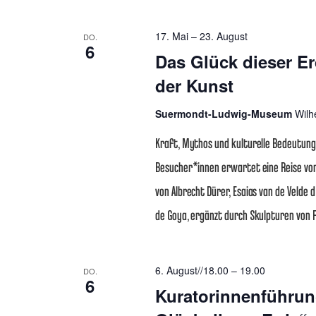
17. Mai
–
23. August
DO.
6
Das Glück dieser Er
der Kunst
Suermondt-Ludwig-Museum
Wilh
Kraft, Mythos und kulturelle Bedeutung
Besucher*innen erwartet eine Reise von
von Albrecht Dürer, Esaias van de Velde 
de Goya, ergänzt durch Skulpturen von 
6. August//18.00
–
19.00
DO.
6
Kuratorinnenführun