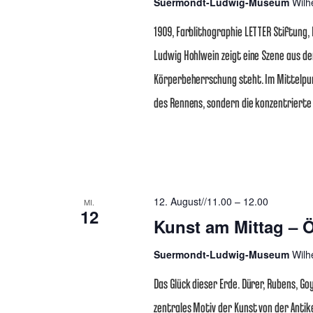
Suermondt-Ludwig-Museum
Wilh
1909, Farblithographie LETTER Stiftung, K
Ludwig Hohlwein zeigt eine Szene aus de
Körperbeherrschung steht. Im Mittelpu
des Rennens, sondern die konzentriert
12. August//11.00
–
12.00
MI.
12
Kunst am Mittag – Ö
Suermondt-Ludwig-Museum
Wilh
Das Glück dieser Erde. Dürer, Rubens, Goy
zentrales Motiv der Kunst von der Anti