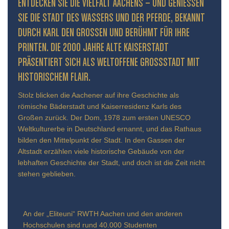
ENTDECKEN SIE DIE VIELFALT AACHENS – UND GENIESSEN S
IE DIE STADT DES WASSERS UND DER PFERDE, BEKANNT D
URCH KARL DEN GROSSEN UND BERÜHMT FÜR IHRE PR
INTEN. DIE 2000 JAHRE ALTE KAISERSTADT PR
ÄSENTIERT SICH ALS WELTOFFENE GROSSSTADT MIT HIS
TORISCHEM FLAIR.
Stolz blicken die Aachener auf ihre Geschichte als
römische Bäderstadt und Kaiserresidenz Karls des
Großen zurück. Der Dom, 1978 zum ersten UNESCO
Weltkulturerbe in Deutschland ernannt, und das Rathaus
bilden den Mittelpunkt der Stadt. In den Gassen der
Altstadt erzählen viele historische Gebäude von der
lebhaften Geschichte der Stadt, und doch ist die Zeit nicht
stehen geblieben.
An der „Eliteuni“ RWTH Aachen und den anderen
Hochschulen sind rund 40.000 Studenten