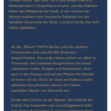
Großen zurück. Der Dom, 1978 zum ersten UNESCO
Weltkulturerbe in Deutschland ernannt, und das Rathaus
bilden den Mittelpunkt der Stadt. In den Gassen der
Altstadt erzählen viele historische Gebäude von der
lebhaften Geschichte der Stadt, und doch ist die Zeit nicht
stehen geblieben.
An der „Eliteuni“ RWTH Aachen und den anderen
Hochschulen sind rund 40.000 Studenten
eingeschrieben. Das junge Leben pulsiert vor allem im
Pontviertel, dem beliebten Ausgehviertel mit seinen
zahlreichen Cafés, Kneipen und Restaurants. Doch
auch in den Gassen und auf den Plätzen der Altstadt
ist immer viel los. Rund um Dom und Rathaus laden
zahlreiche Einzelhändler ebenso wie Filialen
namhafter Häuser zum Bummeln ein.
Quelle allen Ruhms ist das Wasser: Die Heilkraft der
heißen Thermalquellen war ausschlaggebend dafür,
dass Kaiser Karl Aachen zu seiner Lieblingsresidenz