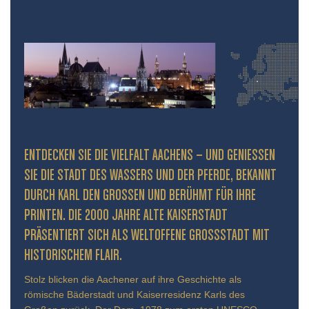
ENTDECKEN SIE DIE VIELFALT AACHENS – UND GENIESSEN S
IE DIE STADT DES WASSERS UND DER PFERDE, BEKANNT D
URCH KARL DEN GROSSEN UND BERÜHMT FÜR IHRE PR
INTEN. DIE 2000 JAHRE ALTE KAISERSTADT PR
ÄSENTIERT SICH ALS WELTOFFENE GROSSSTADT MIT HIS
TORISCHEM FLAIR.
Stolz blicken die Aachener auf ihre Geschichte als
römische Bäderstadt und Kaiserresidenz Karls des