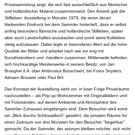
Privatsammlung zeigt, die sich fast ausschließlich aus flämischer
und holländischer Malerei zusammensetzt. Den Anstoß gab die
Stillleben- Ausstellung in Münster 1979, die einen derart
bleibenden Eindruck bei dem Sammler hinterließ, dass er selbst
anfing besonders flämische und holländische Stillleben, später
aber auch Landschaften anzukaufen und somit seine Kollektion
stetig aufzubauen. Dabei legte er besonderen Wert auf die hohe
Qualität der Bilder und arbeitet nach wie vor eng mit
Kunsthistorikern und -händlern zusammen. Mittlerweile befinden
sich hochkarätige Meisterwerke in seinem Besitz, von Jan
Brueghel d.Ä. über Ambrosius Bosschaert, bis Frans Snyders,
Adriaen Brouwer oder Paul Bril.
Das Konzept der Ausstellung sieht vor, in loser Folge Privaträume
nachzustellen – als Pop up-Wohnzimmer mit Originalbildern und
mit Fotowänden, auf denen Ambiente und Atmosphäre des
Sammler-Zuhauses eingefangen sind. Dem Besucher wird somit
ein „Blick durchs Schlüsselloch“ gewährt, die privaten Räume für
einen Zeitraum von drei Monaten für den Besucher "begehbar"
gemacht. Da der Sammler, der anonym bleiben möchte, sich nicht